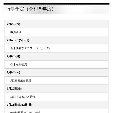
行事予定（令和８年度）
7月2日(木)
・職員会議
7月4日(土)5日(日)
・全十勝夏季テニス、バド、バスケ
7月6日(月)
・やまなみ交流
7月9日(木)
・第2回授業参観日
7月10日(金)
・めむろまるごと給食
7月11日(土)12日(日)
・全十勝夏季バスケ、卓球