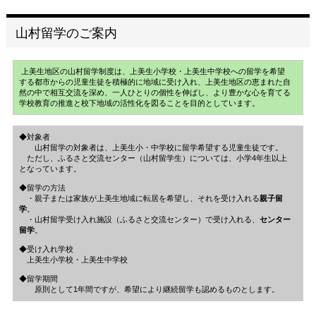
山村留学のご案内
上美生地区の山村留学制度は、上美生小学校・上美生中学校への留学を希望
する都市からの児童生徒を積極的に地域に受け入れ、上美生地区の恵まれた自
然の中で相互交流を深め、一人ひとりの個性を伸ばし、より豊かな心を育てる
学校教育の推進と校下地域の活性化を図ることを目的としています。
◆対象者
山村留学の対象者は、上美生小・中学校に留学希望する児童生徒です。
ただし、ふるさと交流センター（山村留学生）については、小学4年生以上
となっています。
◆留学の方法
・親子または家族が上美生地域に転居を希望し、それを受け入れる
親子留
学
。
・山村留学受け入れ施設（ふるさと交流センター）で受け入れる、
センター
留学
。
◆受け入れ学校
上美生小学校・上美生中学校
◆留学期間
原則として1年間ですが、希望により継続留学も認めるものとします。