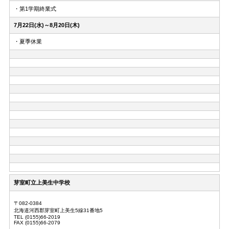
・第1学期終業式
7月22日(水)～8月20日(木)
・夏季休業
芽室町立上美生中学校
〒082-0384
北海道河西郡芽室町上美生5線31番地5
TEL (0155)66-2019
FAX (0155)66-2079