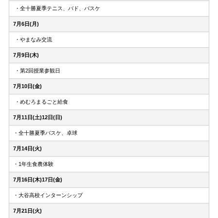
・全十勝夏季テニス、バド、バスケ
7月6日(月)
・やまなみ交流
7月9日(木)
・第2回授業参観日
7月10日(金)
・めむろまるごと給食
7月11日(土)12日(日)
・全十勝夏季バスケ、卓球
7月14日(火)
・1年生食農体験
7月16日(木)17日(金)
・大谷高校インターンシップ
7月21日(火)